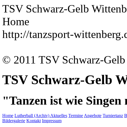
TSV Schwarz-Gelb Wittenbe
Home
http://tanzsport-wittenberg
© 2011 TSV Schwarz-Gelb 
TSV Schwarz-Gelb Wi
"Tanzen ist wie Singen
Home
Lutherball (Archiv)
Aktuelles
Termine
Angebote
Turniertanz
B
Bildergalerie
Kontakt
Impressum